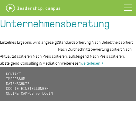
Leadership
Campus
-
Unternehmensberatung
PLAY.LEARN.LEAD
Einzelnes Ergebnis wird angezeigt
Standardsortierung Nach Beliebtheit sortiert
Nach Durchschnittsbewertung sortiert Nach
Aktualität sortieren Nach Preis sortieren: aufsteigend Nach Preis sortieren:
absteigend Consulting & Mediation Weiterlesen
weiterlesen
KONTAKT
IMPRESSUM
DATENSCHUTZ
COOKIE-EINSTELLUNGEN
ONLINE CAMPUS >> LOGIN