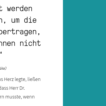
t werden
n, um die
bertragen,
hnen nicht
“
ika)
s Herz legte, ließen
ass Herr Dr.
dern musste, wenn