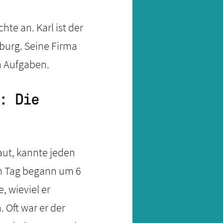
te an. Karl ist der
burg. Seine Firma
en Aufgaben.
: Die
aut, kannte jeden
in Tag begann um 6
, wieviel er
 Oft war er der