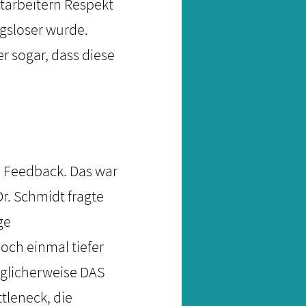
itarbeitern Respekt
ngsloser wurde.
r sogar, dass diese
 Feedback. Das war
r. Schmidt fragte
ge
och einmal tiefer
öglicherweise DAS
ttleneck, die