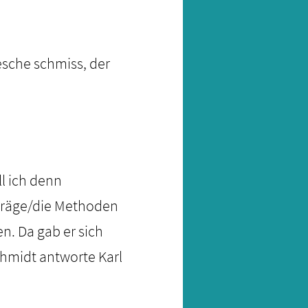
Bresche schmiss, der
l ich denn
träge/die Methoden
n. Da gab er sich
chmidt antworte Karl