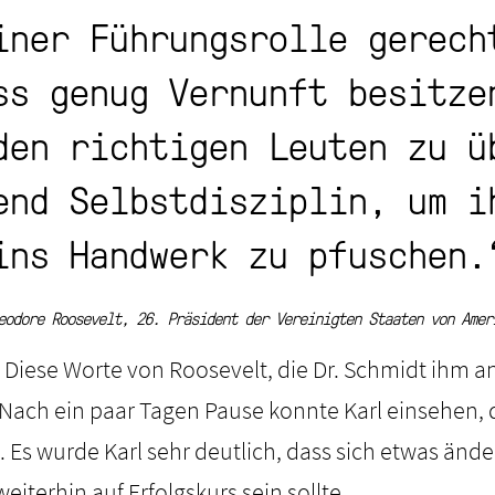
iner Führungsrolle gerech
ss genug Vernunft besitze
den richtigen Leuten zu ü
end Selbstdisziplin, um i
ins Handwerk zu pfuschen.
eodore Roosevelt, 26. Präsident der Vereinigten Staaten von Amer
 Diese Worte von Roosevelt, die Dr. Schmidt ihm an
. Nach ein paar Tagen Pause konnte Karl einsehen, d
. Es wurde Karl sehr deutlich, dass sich etwas än
iterhin auf Erfolgskurs sein sollte.