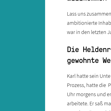
Lass uns zusammen e
ambitionierte Inha
war in den letzten 
Die Heldenr
gewohnte We
Karl hatte sein Unt
Prozess, hatte die
Uhr morgens und end
arbeitete. Er saß m