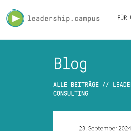
Leadership
FÜR 
Campus
-
PLAY.LEARN.LE
Blog
ALLE BEITRÄGE
//
LEADE
CONSULTING
23. September 202