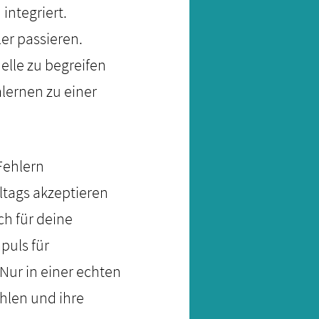
integriert.
ler passieren.
elle zu begreifen
lernen zu einer
 Fehlern
ltags akzeptieren
ch für deine
puls für
ur in einer echten
ühlen und ihre