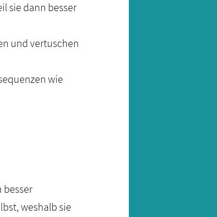
l sie dann besser
ren und vertuschen
onsequenzen wie
m besser
lbst, weshalb sie