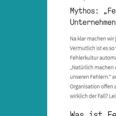
Mythos: „Fe
Unternehmen
Na klar machen wir 
Vermutlich ist es s
Fehlerkultur automa
„Natürlich machen w
unseren Fehlern.“ a
Organisation offen
wirklich der Fall? Le
Was ist F