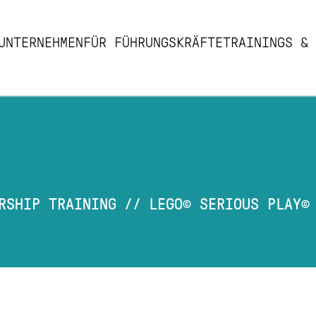
UNTERNEHMEN
FÜR FÜHRUNGSKRÄFTE
TRAININGS & 
AD
RSHIP TRAINING
//
LEGO© SERIOUS PLAY©
4