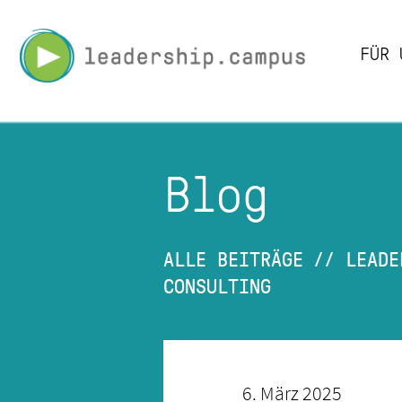
Leadership
FÜR 
Campus
-
PLAY.LEARN.LE
Blog
ALLE BEITRÄGE
//
LEADE
CONSULTING
6. März 2025