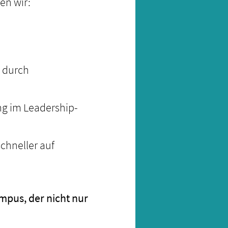
en wir:
 durch
ng im Leadership-
chneller auf
mpus, der nicht nur