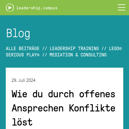
Leadership
Campus
-
PLAY.LEARN.LEAD
Blog
ALLE BEITRÄGE
//
LEADERSHIP TRAINING
//
LEGO©
SERIOUS PLAY©
//
MEDIATION & CONSULTING
29. Juli 2024
Wie du durch offenes
Ansprechen Konflikte
löst