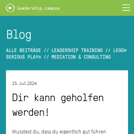
Leadership
Campus
-
PLAY.LEARN.LEAD
Blog
ALLE BEITRÄGE
//
LEADERSHIP TRAINING
//
LEGO©
SERIOUS PLAY©
//
MEDIATION & CONSULTING
15. Juli 2024
Dir kann geholfen
werden!
Wusstest du, dass du eigentlich gut führen